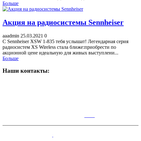
Больше
Акция на радиосистемы Sennheiser
aaadmin
25.03.2021
0
С Sennheiser XSW 1-835 тебя услышат! Легендарная серия
радиосистем XS Wireless стала ближе:приобрести по
акционной цене идеальную для живых выступлени...
Больше
Наши контакты:
ВРЕМЯ РАБОТЫ МАГАЗИНА:
Пн-Сб: 10:00-19:00;
Вс: 10:00-17:00
КАР
ТА
Симферополь,Чернышевского,14.
+7(978)100-28-70