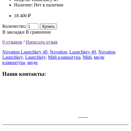
Наличие:
Нет в наличии
18 400 ₽
Количество
Купить
В закладки
В сравнение
0 отзывов
/
Написать отзыв
Novation Launchkey 49
,
Novation
,
Launchkey 49
,
Novation
Launchkey
,
Launchkey
,
Midi клавиатура
,
Midi
,
миди
клавиатура
,
миди
Наши контакты:
ВРЕМЯ РАБОТЫ МАГАЗИНА:
Пн-Сб: 10:00-19:00;
Вс: 10:00-17:00
КАР
ТА
Симферополь,Чернышевского,14.