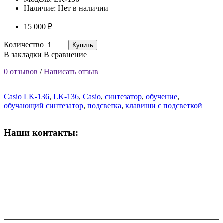
Наличие:
Нет в наличии
15 000 ₽
Количество
Купить
В закладки
В сравнение
0 отзывов
/
Написать отзыв
Casio LK-136
,
LK-136
,
Casio
,
синтезатор
,
обучение
,
обучающий синтезатор
,
подсветка
,
клавиши с подсветкой
Наши контакты:
ВРЕМЯ РАБОТЫ МАГАЗИНА:
Пн-Сб: 10:00-19:00;
Вс: 10:00-17:00
КАР
ТА
Симферополь,Чернышевского,14.