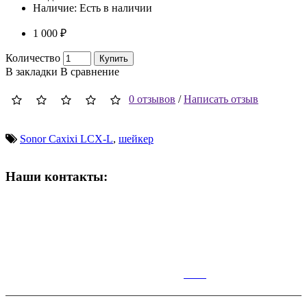
Наличие:
Есть в наличии
1 000 ₽
Количество
Купить
В закладки
В сравнение
0 отзывов
/
Написать отзыв
Sonor Caxixi LCX-L
,
шейкер
Наши контакты:
ВРЕМЯ РАБОТЫ МАГАЗИНА:
Пн-Сб: 10:00-19:00;
Вс: 10:00-17:00
КАР
ТА
Симферополь,Чернышевского,14.