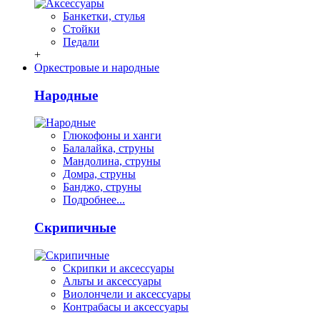
Банкетки, стулья
Стойки
Педали
+
Оркестровые и народные
Народные
Глюкофоны и ханги
Балалайка, струны
Мандолина, струны
Домра, струны
Банджо, струны
Подробнее...
Скрипичные
Скрипки и аксессуары
Альты и аксессуары
Виолончели и аксессуары
Контрабасы и аксессуары