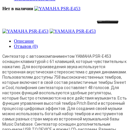
Нет в наличии
Описание
Отзывов (0)
Синтезатор с автоаккомпаниментом YAMAHA PSR-E453
оснащен клавиатурой с 61 клавишей, которые чувствительны к
нажатию. Для воспроизведения звука используется
встроенная акустическая стереосистема с двумя динамиками.
Пользователям доступны 758 высококачественных тембров,
которые включают в свой состав реалистичные тембры Sweet
и Cool, полифония синтезатора составляет 48 голосов. Для
настроек функций воспользуются удобные регуляторы,
которые быстро откликаются на все действия музыканта. Есть
функция управления высотой тембра Pitch Bend и встроенный
процессор цифровых эффектов. Для создания своей музыки
можно использовать богатый набор тембров и инструментов
самых разных стран мира из встроенной музыкальной базы
Music Database. Синтезатор оснащен дополнительным
разъемом USB TO DEVICE и ярким LCD-дисплеем. Размеры