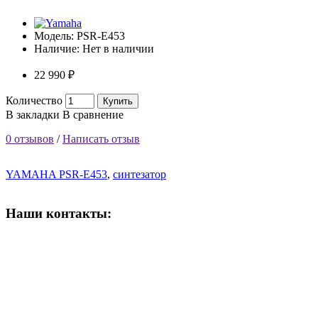
Модель:
PSR-E453
Наличие:
Нет в наличии
22 990 ₽
Количество
Купить
В закладки
В сравнение
0 отзывов
/
Написать отзыв
YAMAHA PSR-E453
,
синтезатор
Наши контакты:
ВРЕМЯ РАБОТЫ МАГАЗИНА:
Пн-Сб: 10:00-19:00;
Вс: 10:00-17:00
КАР
ТА
Симферополь,Чернышевского,14.