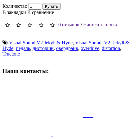
Количество
Купить
В закладки
В сравнение
0 отзывов
/
Написать отзыв
Visual Sound V2 Jekyll & Hyde
,
Visual Sound
,
V2
,
Jekyll &
Hyde
,
педаль
,
дисторшн
,
овердрайв
,
overdrive
,
distortion
,
Truetone
Наши контакты:
ВРЕМЯ РАБОТЫ МАГАЗИНА:
Пн-Сб: 10:00-19:00;
Вс: 10:00-17:00
КАР
ТА
Симферополь,Чернышевского,14.
+7(978)100-28-70