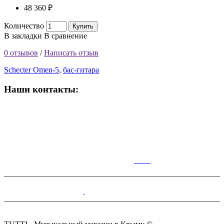
48 360 ₽
Количество
Купить
В закладки
В сравнение
0 отзывов
/
Написать отзыв
Schecter Omen-5
,
бас-гитара
Наши контакты:
ВРЕМЯ РАБОТЫ МАГАЗИНА:
Пн-Сб: 10:00-19:00;
Вс: 10:00-17:00
КАР
ТА
Симферополь,Чернышевского,14.
+7(978)100-28-70
tutti.music@yandex.ru