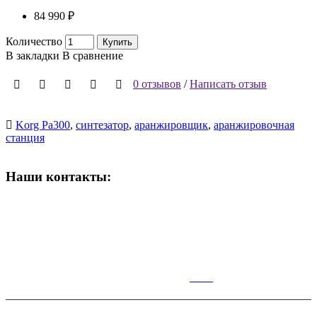
84 990 ₽
Количество
Купить
В закладки
В сравнение
0 отзывов
/
Написать отзыв
Korg Pa300
,
синтезатор
,
аранжировщик
,
аранжировочная
станция
Наши контакты:
ВРЕМЯ РАБОТЫ МАГАЗИНА:
Пн-Сб: 10:00-19:00;
Вс: 10:00-17:00
КАР
ТА
Симферополь,Чернышевского,14.