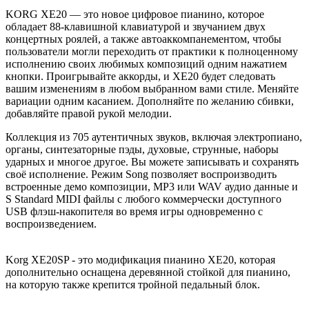
KORG XE20 — это новое цифровое пианино, которое
обладает 88-клавишной клавиатурой и звучанием двух
концертных роялей, а также автоаккомпанементом, чтобы
пользователи могли переходить от практики к полноценному
исполнению своих любимых композиций одним нажатием
кнопки. Проигрывайте аккорды, и XE20 будет следовать
вашим изменениям в любом выбранном вами стиле. Меняйте
вариации одним касанием. Дополняйте по желанию сбивки,
добавляйте правой рукой мелодии.
Коллекция из 705 аутентичных звуков, включая электропиано,
органы, синтезаторные пэды, духовые, струнные, наборы
ударных и многое другое. Вы можете записывать и сохранять
своё исполнение. Режим Song позволяет воспроизводить
встроенные демо композиции, MP3 или WAV аудио данные и
S Standard MIDI файлы с любого коммерчески доступного
USB флэш-накопителя во время игры одновременно с
воспроизведением.
Korg XE20SP - это модификация пианино XE20, которая
дополнительно оснащена деревянной стойкой для пианино,
на которую также крепится тройной педальный блок.