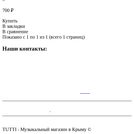
700 ₽
Купить
В закладки
В сравнение
Показано с 1 по 1 из 1 (всего 1 страниц)
Наши контакты:
ВРЕМЯ РАБОТЫ МАГАЗИНА:
Пн-Сб: 10:00-19:00;
Вс: 10:00-17:00
КАР
ТА
Симферополь,Чернышевского,14.
+7(978)100-28-70
tutti.music@yandex.ru
TUTTI - Музыкальный магазин в Крыму ©