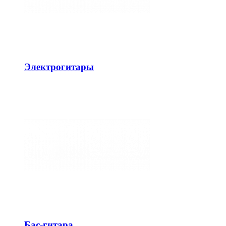
Электрогитары
Бас-гитара