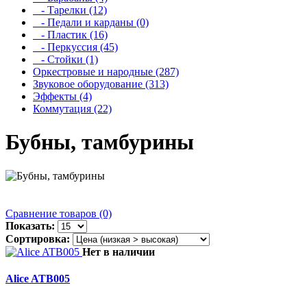
- Тарелки (12)
- Педали и карданы (0)
- Пластик (16)
- Перкуссия (45)
- Стойки (1)
Оркестровые и народные (287)
Звуковое оборудование (313)
Эффекты (4)
Коммутация (22)
Бубны, тамбурины
Сравнение товаров (0)
Показать:
Сортировка:
Нет в наличии
Alice ATB005
..