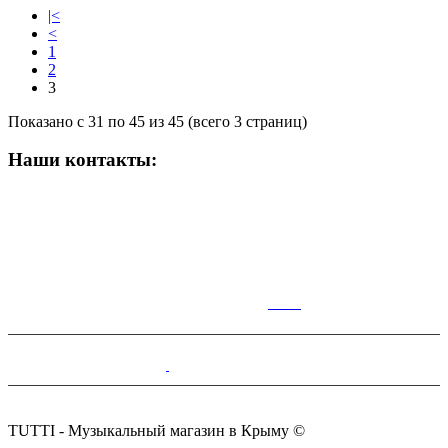
|<
<
1
2
3
Показано с 31 по 45 из 45 (всего 3 страниц)
Наши контакты:
ВРЕМЯ РАБОТЫ МАГАЗИНА:
Пн-Сб: 10:00-19:00;
Вс: 10:00-17:00
КАР
ТА
Симферополь,Чернышевского,14.
+7(978)100-28-70
tutti.music@yandex.ru
TUTTI - Музыкальный магазин в Крыму ©