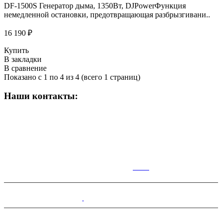
DF-1500S Генератор дыма, 1350Вт, DJPowerФункция
немедленной остановки, предотвращающая разбрызгивани..
16 190 ₽
Купить
В закладки
В сравнение
Показано с 1 по 4 из 4 (всего 1 страниц)
Наши контакты:
ВРЕМЯ РАБОТЫ МАГАЗИНА:
Пн-Сб: 10:00-19:00;
Вс: 10:00-17:00
КАР
ТА
Симферополь,Чернышевского,14.
+7(978)100-28-70
tutti.music@yandex.ru