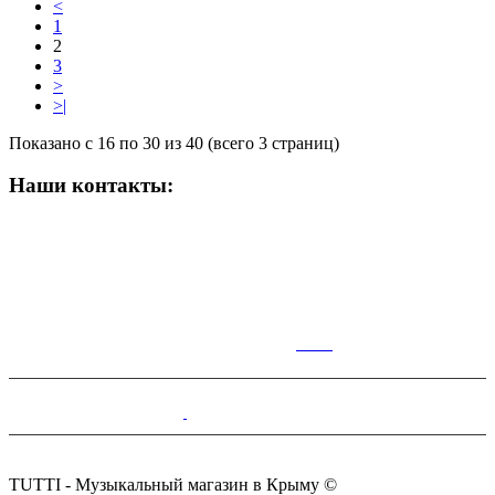
<
1
2
3
>
>|
Показано с 16 по 30 из 40 (всего 3 страниц)
Наши контакты:
ВРЕМЯ РАБОТЫ МАГАЗИНА:
Пн-Сб: 10:00-19:00;
Вс: 10:00-17:00
КАР
ТА
Симферополь,Чернышевского,14.
+7(978)100-28-70
tutti.music@yandex.ru
TUTTI - Музыкальный магазин в Крыму ©