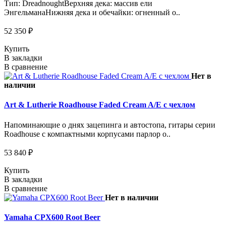
Тип: DreadnoughtВерхняя дека: массив ели
ЭнгельманаНижняя дека и обечайки: огненный о..
52 350 ₽
Купить
В закладки
В сравнение
Нет в
наличии
Art & Lutherie Roadhouse Faded Cream A/E с чехлом
Напоминающие о днях зацепинга и автостопа, гитары серии
Roadhouse с компактными корпусами парлор о..
53 840 ₽
Купить
В закладки
В сравнение
Нет в наличии
Yamaha CPX600 Root Beer